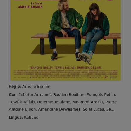
17:30
21:00
SALA 1
SALA 1
Mercoledì 12/08/2026
Cinema Aurora
17:30
21:00
SALA 1
SALA 1
Regia:
Amélie Bonnin
Con:
Juliette Armanet, Bastien Bouillon, François Rollin,
Tewfik Jallab, Dominique Blanc, Mhamed Arezki, Pierre
Antoine Billon, Amandine Dewasmes, Solal Lucas, Je...
Lingua:
Italiano