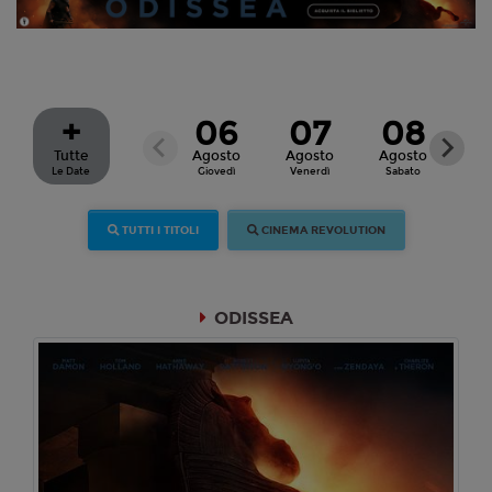
+
06
07
08
Tutte
Agosto
Agosto
Agosto
Ag
Le Date
Giovedì
Venerdì
Sabato
Dom
TUTTI I TITOLI
CINEMA REVOLUTION
ODISSEA