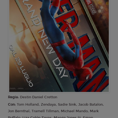
Martedì 11/08/2026
Cinema Aurora
17:30
21:00
SALA 3
SALA 3
Mercoledì 12/08/2026
Cinema Aurora
17:30
21:00
SALA 3
SALA 3
Regia:
Destin Daniel Cretton
Con:
Tom Holland, Zendaya, Sadie Sink, Jacob Batalon,
Jon Bernthal, Tramell Tillman, Michael Mando, Mark
Ruffalo, Liza Colón Zayas, Marvin Jones Iii, Eman